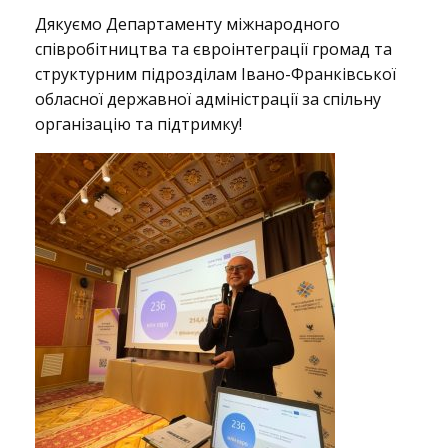
Дякуємо Департаменту міжнародного
д
співробітництва та євроінтеграції громад та
структурним підрозділам Івано-Франківської
обласної державної адміністрації за спільну
д
організацію та підтримку!
л
я
г
р