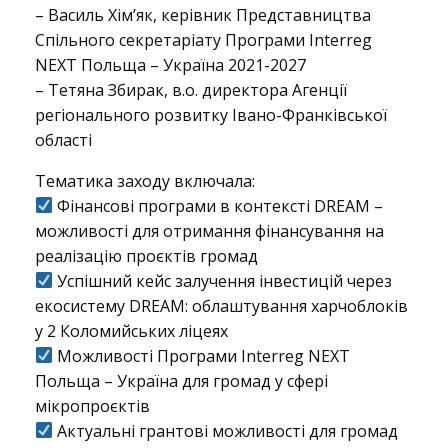
– Василь Хім’як, керівник Представництва
с
Спільного секретаріату Програми Interreg
NEXT Польща – Україна 2021-2027
– Тетяна Збирак, в.о. директора Агенції
я
регіонального розвитку Івано-Франківської
області
Тематика заходу включала:
з
Фінансові програми в контексті DREAM –
можливості для отримання фінансування на
реалізацію проєктів громад
а
Успішний кейс залучення інвестицій через
екосистему DREAM: облаштування харчоблоків
у 2 Коломийських ліцеях
х
Можливості Програми Interreg NEXT
Польща – Україна для громад у сфері
мікропроєктів
і
Актуальні грантові можливості для громад