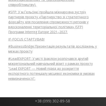
співробітництву).
#SFP: У м.Гельсінкі пройшла міжнародна зустріч
партнерів проєкту «Партнерство зі стратегічного
форсайту для посилення спроможності регіонів у
вдосконаленні територіальної політики» (SFP)
Програми Interreg Europe 2021–2027.
IF-FOCUS СТАРТУВАВ!
#BusinessBridge:Презентація результатів досліджень у
межах проєкту
#LeadEXPORT: У місті Іракліон розпочався другий
міжрегіональний навчальний візит у рамках проєкту
“Lead EXPORT — Новий підхід до розкриття
експортного потенціалу місцевої економіки в умовах
невизначеності”.
+38 (099) 302-89-58