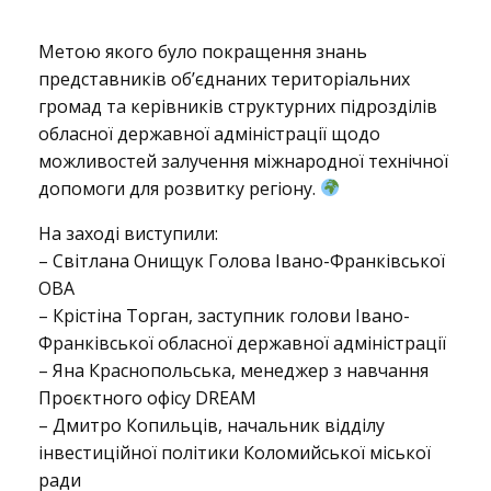
В
Метою якого було покращення знань
представників об’єднаних територіальних
громад та керівників структурних підрозділів
і
обласної державної адміністрації щодо
можливостей залучення міжнародної технічної
допомоги для розвитку регіону.
д
На заході виступили:
– Світлана Онищук Голова Івано-Франківської
б
ОВА
– Крістіна Торган, заступник голови Івано-
Франківської обласної державної адміністрації
у
– Яна Краснопольська, менеджер з навчання
Проєктного офісу DREAM
– Дмитро Копильців, начальник відділу
в
інвестиційної політики Коломийської міської
ради