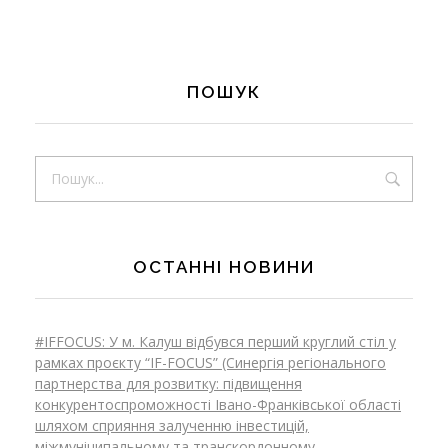
ПОШУК
ОСТАННІ НОВИНИ
#IFFOCUS: У м. Калуш відбувся перший круглий стіл у
рамках проєкту “IF-FOCUS” (Синергія регіонального
партнерства для розвитку: підвищення
конкурентоспроможності Івано-Франківської області
шляхом сприяння залученню інвестицій,
міжмуніципальному та транскордонному