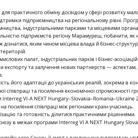
ля практичного обміну досвідом у сфері розвитку мало
 підтримки підприємництва на регіональному рівні. Про
иємництва, індустріальними парками та місцевими орган
яльністю підприємств регіону Марамуреш, побачити, як 
 дізнатися, яким чином місцева влада й бізнес-структу
територій.
слових палат, індустріальних парків і бізнес-асоціацій
и експорту та залучення нових партнерств — аспектам,
в.
сть його адаптації до українських реалій, зокрема в кон
ої співпраці та посилення економічної спроможності гр
 Interreg VI-A NEXT Hungary–Slovakia–Romania–Ukraine 
а посилення співпраці між регіонами країн-учасниць.
нізацію та готовність ділитися практичними рішеннями.
юзу в межах програми Interreg VI A NEXT Hungary Slova
ропейського Союзу. Її зміст є виключною відповідальніс