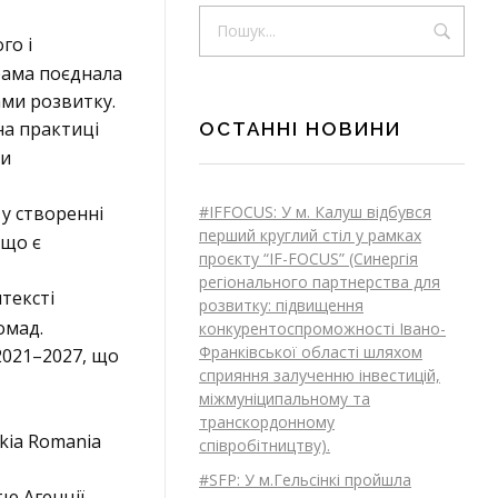
го і
грама поєднала
ами розвитку.
на практиці
ОСТАННІ НОВИНИ
ри
#IFFOCUS: У м. Калуш відбувся
 у створенні
перший круглий стіл у рамках
 що є
проєкту “IF-FOCUS” (Синергія
регіонального партнерства для
тексті
розвитку: підвищення
омад.
конкурентоспроможності Івано-
Франківської області шляхом
2021–2027, що
сприяння залученню інвестицій,
міжмуніципальному та
транскордонному
kia Romania
співробітництву).
#SFP: У м.Гельсінкі пройшла
тю Агенції