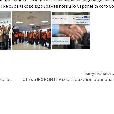
і і не обов’язково відображає позицію Європейського Со
Наступний запис
Вітаємо з прийдешнім Різдвом Христовим та Новим роком!
#LeadEXPORT: У місті Іракліон розпочався другий міжрегіональний навчальний візит у рамках проєкту “Lead EXPORT — 