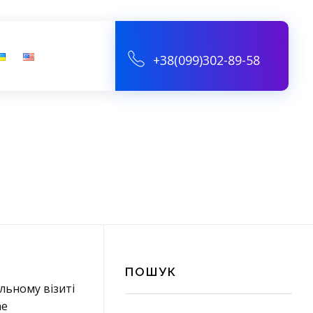
+38(099)302-89-58
.
ПОШУК
альному візиті
he