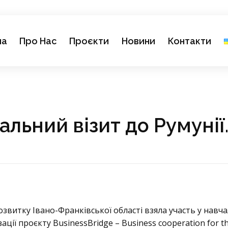
на
Про Нас
Проєкти
Новини
Контакти
льний візит до Румунії
озвитку Івано-Франківської області взяла участь у навч
ації проєкту BusinessBridge – Business cooperation for t