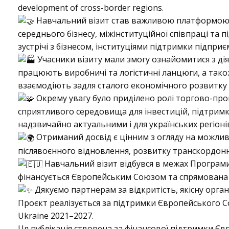
development of cross-border regions.
B
Навчальний візит став важливою платформою д
середнього бізнесу, міжінституційної співпраці та
зустрічі з бізнесом, інституціями підтримки підпр
u
Учасники візиту мали змогу ознайомитися з ді
працюють виробничі та логістичні ланцюги, а також
взаємодіють задля сталого економічного розвитку 
s
Окрему увагу було приділено ролі торгово-проми
сприятливого середовища для інвестицій, підтримк
надзвичайно актуальними і для українських регіоні
i
Отриманий досвід є цінним з огляду на можливі
післявоєнного відновлення, розвитку транскордонн
Навчальний візит відбувся в межах Програми
n
фінансується Європейським Союзом та спрямована н
Дякуємо партнерам за відкритість, якісну орга
Проєкт реалізується за підтримки Європейського Со
e
Ukraine 2021–2027.
Ця публікація створена за фінансової підтримки Єв