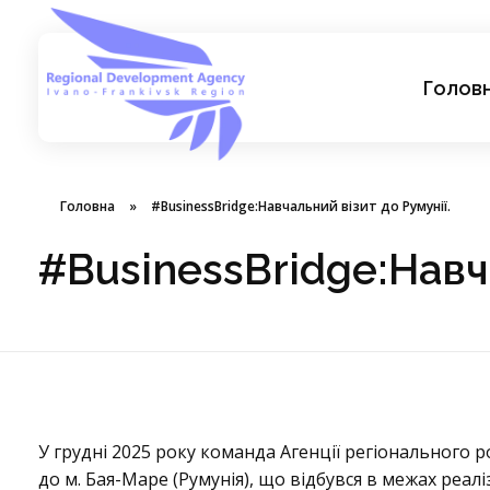
Голов
АГЕНЦІЯ РЕГІОНАЛЬНОГО РОЗВИТКУ ІВАНО-ФРАНКІВСЬКОЇ ОБЛАСТІ
Головна
»
#BusinessBridge:Навчальний візит до Румунії.
#BusinessBridge:Навча
#
У грудні 2025 року команда Агенції регіонального р
до м. Бая-Маре (Румунія), що відбувся в межах реаліз