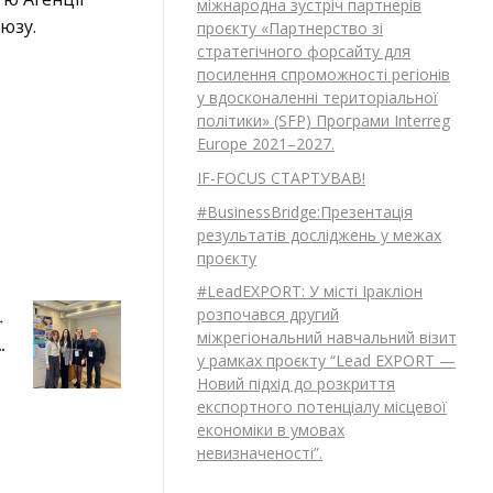
міжнародна зустріч партнерів
юзу.
проєкту «Партнерство зі
стратегічного форсайту для
посилення спроможності регіонів
у вдосконаленні територіальної
політики» (SFP) Програми Interreg
Europe 2021–2027.
IF-FOCUS СТАРТУВАВ!
#BusinessBridge:Презентація
результатів досліджень у межах
проєкту
#LeadEXPORT: У місті Іракліон
розпочався другий
міжрегіональний навчальний візит
Новий підхід до розкриття експортного потенціалу місцевої економіки в умовах невизначеності”.
у рамках проєкту “Lead EXPORT —
Новий підхід до розкриття
експортного потенціалу місцевої
економіки в умовах
невизначеності”.