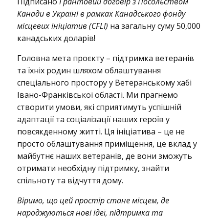
Підписано
Грантовий договір з Посольством
і
Канади в Україні в рамках Канадського фонду
місцевих ініціатив (CFLI)
на загальну суму 50,000
канадських доларів!
л
Головна мета проєкту – підтримка ветеранів
та їхніх родин шляхом облаштування
и
спеціального простору у Ветеранському хабі
Івано-Франківської області. Ми прагнемо
створити умови, які сприятимуть успішній
м
адаптації та соціалізації наших героїв у
повсякденному житті. Ця ініціатива – це не
просто облаштування приміщення, це вклад у
о
майбутнє наших ветеранів, де вони зможуть
отримати необхідну підтримку, знайти
спільноту та відчуття дому.
с
Віримо, що цей простір стане місцем, де
народжуються нові ідеї, підтримка та