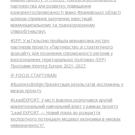
о
партнерства для розвитку: підвищення
конкурентоспроможності Івано-Франківської області
шляхом сприяння залученню інвестицій,
міжмуніципальному та транскордонному
г
співробітництву).
#SFP: У м.Гельсінкі пройшла міжнародна зустріч
партнерів проєкту «Партнерство зі стратегічного
а
форсайту для посилення спроможності регіонів у
вдосконаленні територіальної політики» (SFP)
Програми Interreg Europe 2021–2027.
м
IF-FOCUS СТАРТУВАВ!
#BusinessBridge:Презентація результатів досліджень у
межах проєкту
и
#LeadEXPORT: У місті Іракліон розпочався другий
міжрегіональний навчальний візит у рамках проєкту
“Lead EXPORT — Новий підхід до розкриття
!
експортного потенціалу місцевої економіки в умовах
невизначеності”.