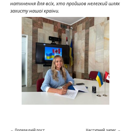
натхнення для всіх, хто пройшов нелегкий шлях
я
захисту нашої країни.
н
а
ш
и
м
Попередній пост
Наступний запис