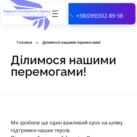
+38(099)302-89-58
АГЕНЦІЯ РЕГІОНАЛЬНОГО РОЗВИТКУ ІВАНО-ФРАНКІВСЬКОЇ ОБЛАСТІ
Головна
»
Ділимося нашими перемогами!
Ділимося нашими
перемогами!
Д
Ми зробили ще один важливий крок на шляху
підтримки наших героїв.