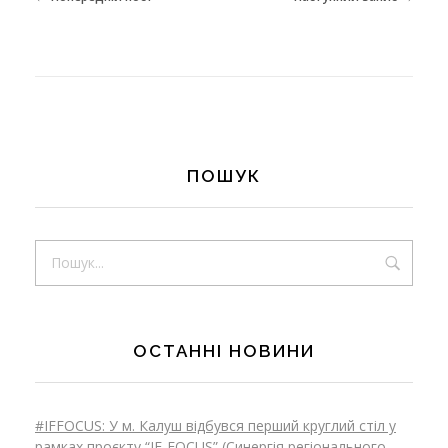
и
п
е
ПОШУК
р
е
ОСТАННІ НОВИНИ
м
#IFFOCUS: У м. Калуш відбувся перший круглий стіл у
рамках проєкту “IF-FOCUS” (Синергія регіонального