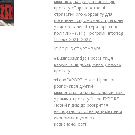
міжнародна зустріч партнерів
проєкту «Партнерство зі
стратегічного форсайту для
посилення спроможності регіонів
у вдосконаленні територіальної
політики» (SFP) Програми Interreg
Europe 2021–2027.
IF-FOCUS СТАРТУВАВ!
#BusinessBridge:Презентація
результатів досліджень у межах
проєкту
#LeadEXPORT: У місті Іракліон
розпочався другий
міжрегіональний навчальний візит
у рамках проєкту “Lead EXPORT —
Новий підхід до розкриття
експортного потенціалу місцевої
економіки в умовах
невизначеності”.