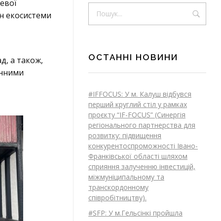
евої
йн екосистеми
ОСТАННІ НОВИНИ
д, а також,
онними
#IFFOCUS: У м. Калуш відбувся
перший круглий стіл у рамках
проєкту “IF-FOCUS” (Синергія
регіонального партнерства для
розвитку: підвищення
конкурентоспроможності Івано-
Франківської області шляхом
сприяння залученню інвестицій,
міжмуніципальному та
транскордонному
співробітництву).
#SFP: У м.Гельсінкі пройшла