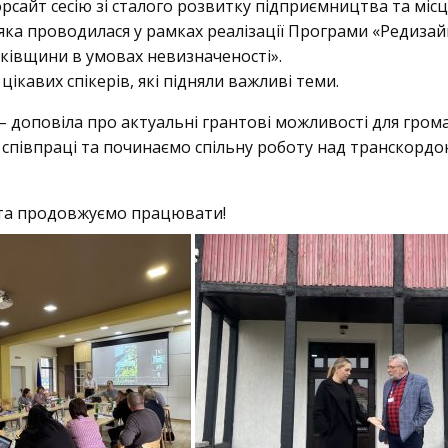
орсайт сесію зі сталого розвитку підприємництва та місц
 яка проводилася у рамках реалізації Програми «Редиза
йківщини в умовах невизначеності».
кавих спікерів, які підняли важливі теми.
– доповіла про актуальні грантові можливості для грома
 співпраці та починаємо спільну роботу над транскорд
 та продовжуємо працювати!