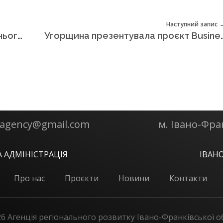
Наступний запис
Центр розвитку малого та середнього підприємництва Марамуреш (Румунія) провів стартову конференцію проєкту BusinessBridge
Угорщина презентувала проєкт BusinessBridge пі
k.agency@gmail.com
м. Івано-Фра
 АДМІНІСТРАЦІЯ
ІВАН
Про нас
Проєкти
Новини
Контакти
6 Агенція регіонального розвитку Івано-Франківської о