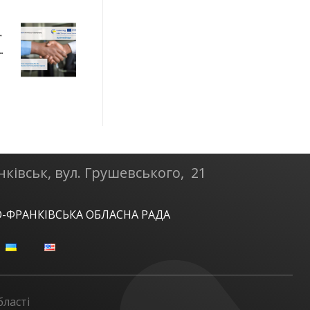
д час стартової конференції в Ніредьгаз
нківськ, вул. Грушевського, 21
О-ФРАНКІВСЬКА ОБЛАСНА РАДА
бласті