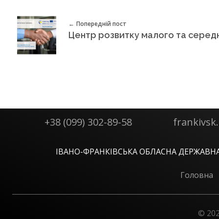
в
Попередній пост
щ
и
+38 (099) 302-89-58
frankivs
н
ІВАНО-ФРАНКІВСЬКА ОБЛАСНА ДЕРЖАВНА
и
Головна
!
© 202