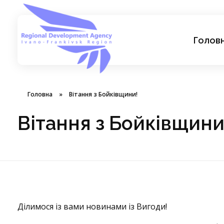
Голов
АГЕНЦІЯ РЕГІОНАЛЬНОГО РОЗВИТКУ ІВАНО-ФРАНКІВСЬКОЇ ОБЛАСТІ
Головна
»
Вітання з Бойківщини!
Вітання з Бойківщин
В
Ділимося із вами новинами із Вигоди!