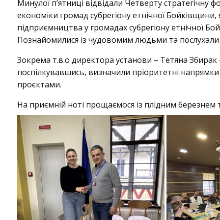
Минулої пʼятниці відвідали Четверту стратегічну ф
і
економіки громад субрегіону етнічної Бойківщини,
підприємництва у громадах субрегіону етнічної Бо
Познайомилися із чудовомим людьми та послухали ці
т
Зокрема т.в.о директора установи – Тетяна Збирак 
поспілкувавшись, визначили пріоритетні напрямки
проєктами.
а
На приємній ноті прощаємося із плідним березнем
н
н
я