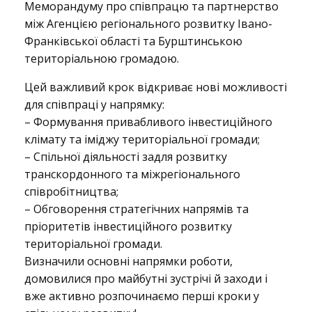
Меморандуму про співпрацю та партнерство
між Агенцією регіонального розвитку Івано-
–
Франківської області та Бурштинською
територіальною громадою.
Цей важливий крок відкриває нові можливості
м
для співпраці у напрямку:
– Формування привабливого інвестиційного
клімату та іміджу територіальної громади;
і
– Спільної діяльності задля розвитку
транскордонного та міжрегіонального
співробітництва;
с
– Обговорення стратегічних напрямів та
пріоритетів інвестиційного розвитку
територіальної громади.
т
Визначили основні напрямки роботи,
домовилися про майбутні зустрічі й заходи і
вже активно розпочинаємо перші кроки у
о