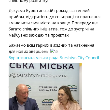
спільному розвитку!
Дякуємо Бурштинській громаді за теплий
е
прийом, відкритість до співпраці та прагнення
змінювати своє місто на краще. Попереду ще
багато спільних ініціатив, тож до зустрічі на
н
майбутніх заходах та проєктах!
Бажаємо всім гарних вихідних та натхнення
е
для нових звершень!
Бурштинська міська рада Burshtyn City Council
р
г