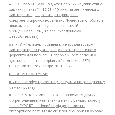
#IFFOCUS: У м. Калуш відбувся перший круглий стіл у
рамках проєкту “IF-FOCUS” (Синергія регіонального
партнерства для розвитку: підвищення
конкурентоспроможності Івано-Франківської області
шляхом сприяння залученню інвестицій,
міжмуніципальному та транскордонному
співробітництву).
#SFP: У м.Гельсінкі пройшла міжнародна зустріч
партнерів проєкту «Партнерство зі стратегічного
форсайту для посилення спроможності регіонів у
вдосконаленні територіальної політики» (SFP)
Програми Interreg Europe 2021–2027.
IF-FOCUS СТАРТУВАВ!
#BusinessBridge:Презентація результатів досліджень у
межах проєкту
#LeadEXPORT: У місті Іракліон розпочався другий
міжрегіональний навчальний візит у рамках проєкту
“Lead EXPORT — Новий підхід до розкриття
експортного потенціалу місцевої економіки в умовах