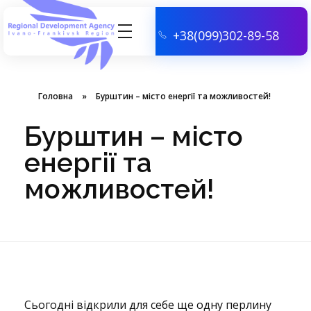
+38(099)302-89-58
АГЕНЦІЯ РЕГІОНАЛЬНОГО РОЗВИТКУ ІВАНО-ФРАНКІВСЬКОЇ ОБЛАСТІ
Головна
»
Бурштин – місто енергії та можливостей!
Бурштин – місто
енергії та
можливостей!
Б
Сьогодні відкрили для себе ще одну перлину