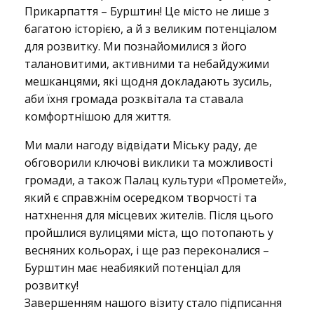
Прикарпаття – Бурштин! Це місто не лише з
багатою історією, а й з великим потенціалом
у
для розвитку. Ми познайомилися з його
талановитими, активними та небайдужими
мешканцями, які щодня докладають зусиль,
р
аби їхня громада розквітала та ставала
комфортнішою для життя.
ш
Ми мали нагоду відвідати Міську раду, де
обговорили ключові виклики та можливості
громади, а також Палац культури «Прометей»,
т
який є справжнім осередком творчості та
натхнення для місцевих жителів. Після цього
пройшлися вулицями міста, що потопають у
и
весняних кольорах, і ще раз переконалися –
Бурштин має неабиякий потенціал для
розвитку!
н
Завершенням нашого візиту стало підписання