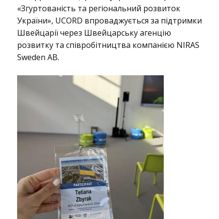
в
«Згуртованість та регіональний розвиток
України», UCORD впроваджується за підтримки
ч
Швейцарії через Швейцарську агенцію
розвитку та співробітництва компанією NIRAS
Sweden AB.
а
л
ь
н