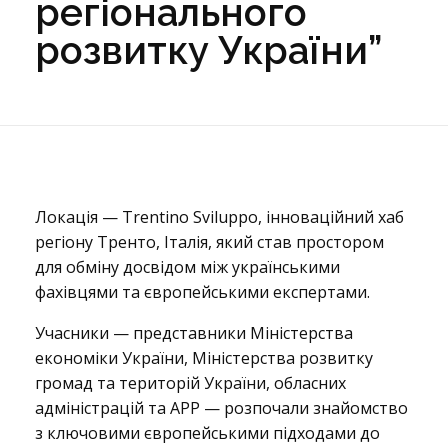
регіонального
розвитку України”
В
Локація — Trentino Sviluppo, інноваційний хаб
регіону Тренто, Італія, який став простором
для обміну досвідом між українськими
і
фахівцями та європейськими експертами.
Учасники — представники Міністерства
д
економіки України, Міністерства розвитку
громад та територій України, обласних
адміністрацій та АРР — розпочали знайомство
б
з ключовими європейськими підходами до