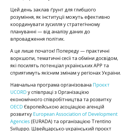
Цей день заклав ґрунт для глибшого
а
розуміння, як інституції можуть ефективно
координувати зусилля у стратегічному
плануванні — від аналізу даних до
р
впровадження політик.
А це лише початок! Попереду — практичні
воркшопи, тематичні сесії та обміни досвідом,
т
які посилять потенціал українських АРР та
сприятимуть якісним змінам у регіонах України.
н
Навчальна програма організована
Проєкт
UCORD
у співпраці з Організацією
економічного співробітництва та розвитку
а
OECD
Європейською асоціацією агенцій
розвитку
European Association of Development
Agencies
(EURADA) та організацією Trentino
Sviluppo. Швейцарсько-український проєкт