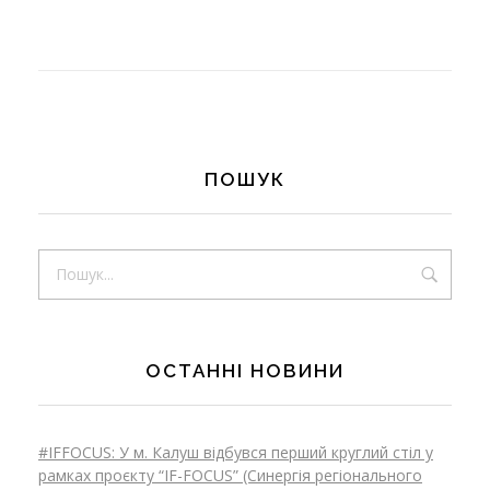
а
л
ь
ПОШУК
н
о
ОСТАННІ НОВИНИ
г
#IFFOCUS: У м. Калуш відбувся перший круглий стіл у
рамках проєкту “IF-FOCUS” (Синергія регіонального