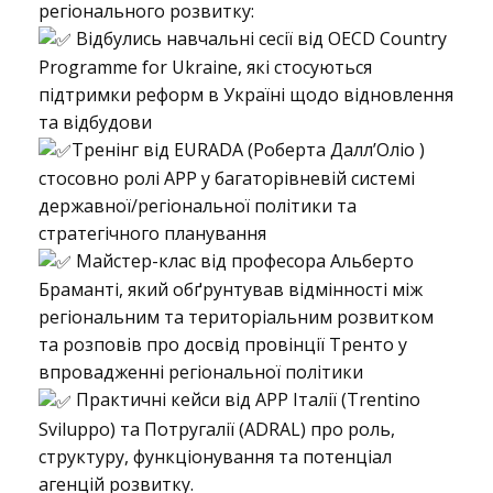
регіонального розвитку:
Відбулись навчальні сесії від OECD Country
у
Programme for Ukraine, які стосуються
підтримки реформ в Україні щодо відновлення
та відбудови
в
Тренінг від EURADA (Pоберта Далл’Оліо )
стосовно ролі АРР у багаторівневій системі
державної/регіональної політики та
с
стратегічного планування
Майстер-клас від професора Альберто
Браманті, який обґрунтував відмінності між
я
регіональним та територіальним розвитком
та розповів про досвід провінції Тренто у
впровадженні регіональної політики
с
Практичні кейси від АРР Італії (Trentino
Sviluppo) та Потругалії (ADRAL) про роль,
структуру, функціонування та потенціал
т
агенцій розвитку.