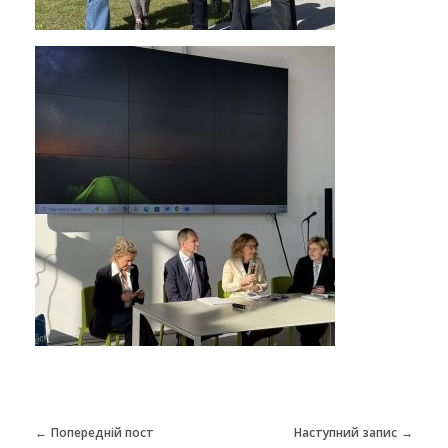
р
е
г
і
о
н
Попередній пост
Наступний запис