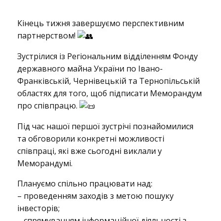
К
Кінець тижня завершуємо перспективним
партнерством!
і
Зустрілися із Регіональним відділенням Фонду
державного майна України по Івано-
Франківській, Чернівецькій та Тернопільській
н
областях для того, щоб підписати Меморандум
про співпрацю.
Під час нашої першої зустрічі познайомилися
е
та обговорили конкретні можливості
співпраці, які вже сьогодні виклали у
Меморандумі.
ц
Плануємо спільно працювати над:
– проведенням заходів з метою пошуку
ь
інвесторів;
– спрямуванням інформаційної діяльності з