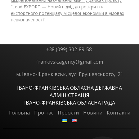
міжрегіональний навчальний візит у рамках проєкту
“Lead EXPORT — Новий підхід до розкриття
експортного потенціалу місцевої економіки в умовах
т
невизначеності”.
в
+38 (099) 302-89-58
о
frankivsk.agency@gmail.com
м. Івано-Франківськ, вул. Грушевського, 21
м
ІВАНО-ФРАНКІВСЬКА ОБЛАСНА ДЕРЖАВНА
АДМІНІСТРАЦІЯ
ІВАНО-ФРАНКІВСЬКА ОБЛАСНА РАДА
!
Головна
Про нас
Проєкти
Новини
Контакти