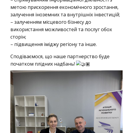
метою прискорення економічного зростання,
т
залучення іноземних та внутрішніх інвестицій;
– залученням місцевого бізнесу до
використання можливостей та послуг обох
и
сторін;
– підвищення іміджу регіону та інше.
ж
Сподіваємося, що наше партнерство буде
початком плідних надбань!
н
я
з