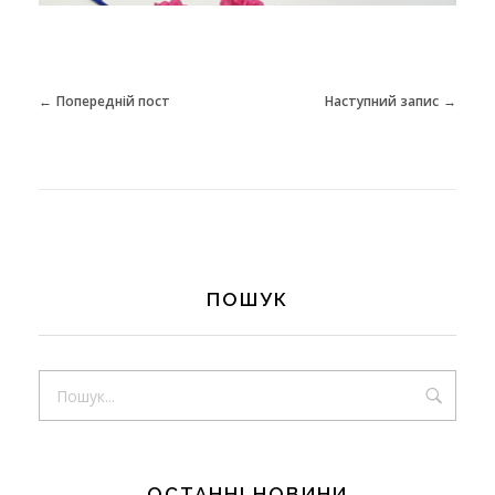
в
Попередній пост
Наступний запис
н
и
м
ПОШУК
п
а
ОСТАННІ НОВИНИ