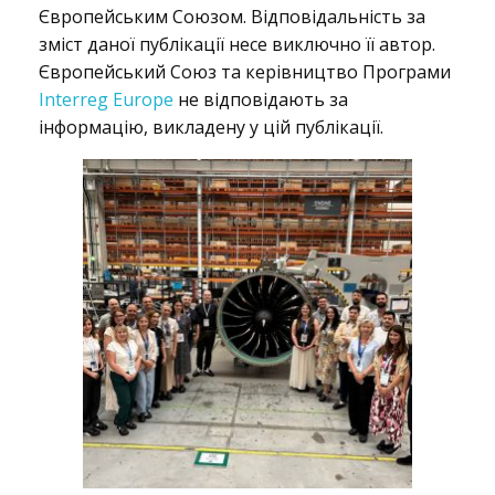
р
Європейським Союзом. Відповідальність за
зміст даної публікації несе виключно її автор.
Європейський Союз та керівництво Програми
о
Interreg Europe
не відповідають за
інформацію, викладену у цій публікації.
є
к
т
!