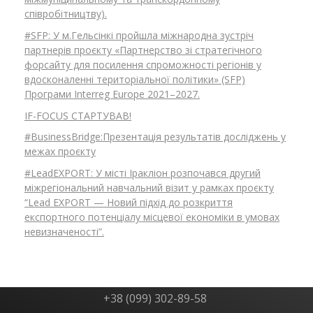
співробітництву).
#SFP: У м.Гельсінкі пройшла міжнародна зустріч
партнерів проєкту «Партнерство зі стратегічного
форсайту для посилення спроможності регіонів у
вдосконаленні територіальної політики» (SFP)
Програми Interreg Europe 2021–2027.
IF-FOCUS СТАРТУВАВ!
#BusinessBridge:Презентація результатів досліджень у
межах проєкту
#LeadEXPORT: У місті Іракліон розпочався другий
міжрегіональний навчальний візит у рамках проєкту
“Lead EXPORT — Новий підхід до розкриття
експортного потенціалу місцевої економіки в умовах
невизначеності”.
+38 (099) 302-89-58