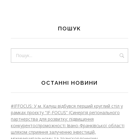
ПОШУК
ОСТАННІ НОВИНИ
#IFFOCUS: У м. Калуш відбувся перший круглий стіл у
рамках проєкту “IF-FOCUS” (Синергія регіонального
партнерства для розвитку: підвищення
конкурентоспроможності Івано-Франківської області
шляхом сприяння залученню інвестицій,
міжмуніципальному та транскордонному