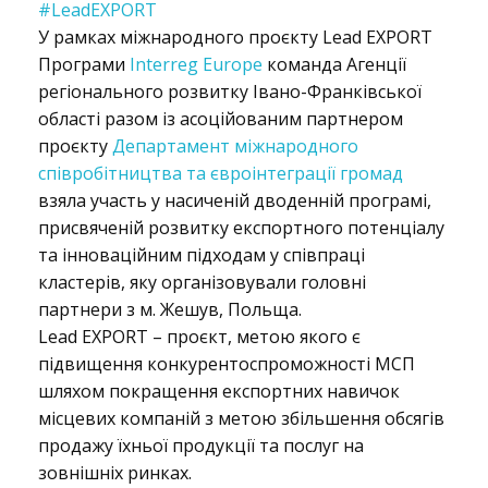
Р
#LeadEXPORT
У рамках міжнародного проєкту Lead EXPORT
Програми
Interreg Europe
команда Агенції
о
регіонального розвитку Івано-Франківської
області разом із асоційованим партнером
проєкту
Департамент міжнародного
з
співробітництва та євроінтеграції громад
взяла участь у насиченій дводенній програмі,
присвяченій розвитку експортного потенціалу
п
та інноваційним підходам у співпраці
кластерів, яку організовували головні
партнери з м. Жешув, Польща.
о
Lead EXPORT – проєкт, метою якого є
підвищення конкурентоспроможності МСП
шляхом покращення експортних навичок
ч
місцевих компаній з метою збільшення обсягів
продажу їхньої продукції та послуг на
зовнішніх ринках.