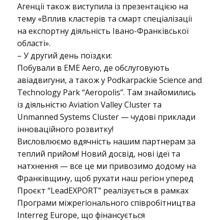
н
Агенції також виступила із презентацією на
тему «Вплив кластерів та смарт спеціалізації
на експортну діяльність Івано-Франківської
о
області».
–
У другий день поїздки:
Побували в EME Aero, де обслуговують
в
авіадвигуни, а також у Podkarpackie Science and
Technology Park “Aeropolis”. Там знайомились
із діяльністю Aviation Valley Cluster та
и
Unmanned Systems Cluster — чудові приклади
інноваційного розвитку!
Висловлюємо вдячність нашим партнерам за
й
теплий прийом! Новий досвід, нові ідеї та
натхнення — все це ми привозимо додому на
Франківщину, щоб рухати наш регіон уперед
п
Проєкт “LeadEXPORT” реалізується в рамках
Програми міжрегіонального співробітництва
Interreg Europe, що фінансується