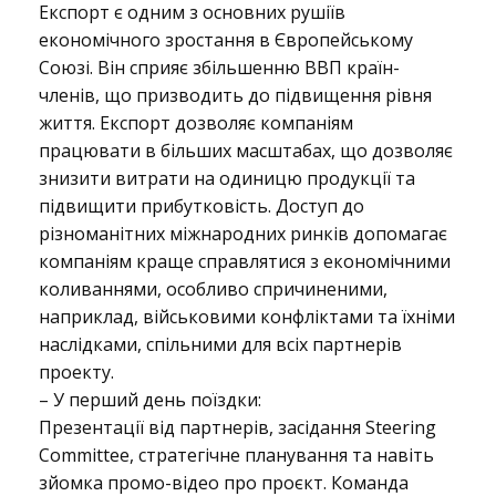
и
Експорт є одним з основних рушіїв
економічного зростання в Європейському
Союзі. Він сприяє збільшенню ВВП країн-
н
членів, що призводить до підвищення рівня
життя. Експорт дозволяє компаніям
працювати в більших масштабах, що дозволяє
а
знизити витрати на одиницю продукції та
підвищити прибутковість. Доступ до
різноманітних міжнародних ринків допомагає
є
компаніям краще справлятися з економічними
коливаннями, особливо спричиненими,
наприклад, військовими конфліктами та їхніми
м
наслідками, спільними для всіх партнерів
проекту.
–
У перший день поїздки:
о
Презентації від партнерів, засідання Steering
Committee, стратегічне планування та навіть
зйомка промо-відео про проєкт. Команда